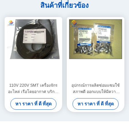
สินค้าที่เกี่ยวข้อง
110V 220V SMT เครื่องจักร
อุปกรณ์การผลิตซ่อมแซมใช้
อะไหล่ เรือโดยอากาศ บริการ
สภาพดี ออกแบบให้มีความ
สอนสนามบูรณาการสนับสนุน
แม่นยําและผลิตอย่างต่อเนื่อง
หา ราคา ที่ ดี ที่สุด
หา ราคา ที่ ดี ที่สุด
กระบวนการผลิต PCB ที่
ในสายการผลิต
ก้าวหน้า