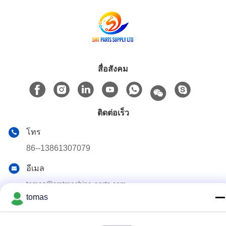
สื่อสังคม
ติดต่อเร็ว
โทร
86--13861307079
อีเมล
tomas@smtmachine-parts.com
tomas
ที่อยู่
D-526 สวนวิทยาศาสตร์ฮาย 93# ถนนเวียงชู สวนอุตสาหกรรม