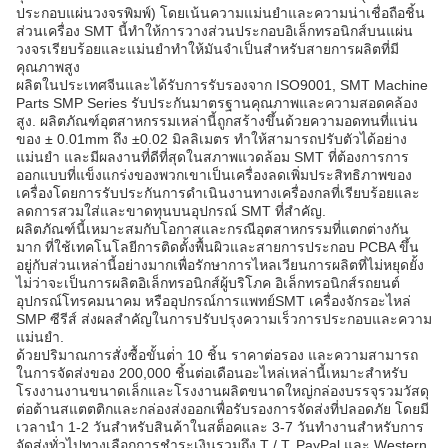
ประกอบแผ่นวงจรพิมพ์) โดยเน้นความแม่นยําและความน่าเชื่อถือชิ้น
ส่วนเครื่อง SMT นี้ทําให้การวางส่วนประกอบอิเล็กทรอนิกส์บนแผ่น
วงจรเรียบร้อยและแม่นยําทําให้มันจําเป็นสําหรับสายการผลิตที่มี
คุณภาพสูง
ผลิตในประเทศจีนและได้รับการรับรองจาก ISO9001, SMT Machine
Parts SMP Series รับประกันมาตรฐานคุณภาพและความสอดคล้อง
สูง. ผลิตภัณฑ์อุตสาหกรรมเหล่านี้ถูกสร้างขึ้นด้วยความอดทนที่แน่น
ของ ± 0.01mm ถึง ±0.02 มิลลิเมตร ทําให้สามารถปรับตัวได้อย่าง
แม่นยํา และมีผลงานที่ดีที่สุดในสภาพแวดล้อม SMT ที่ต้องการการ
ออกแบบที่แข็งแกร่งของพวกเขาเป็นเครื่องลดเพิ่มประสิทธิภาพของ
เครื่องโดยการรับประกันการดําเนินงานทางเครื่องกลที่เรียบร้อยและ
ลดการสวมใส่และขาดทุนบนอุปกรณ์ SMT ที่สําคัญ.
ผลิตภัณฑ์นี้เหมาะสมกับโอกาสและกรณีอุตสาหกรรมที่แตกต่างกัน
มาก ที่ใช้เทคโนโลยีการติดตั้งพื้นผิวและสายการประกอบ PCBA ขึ้น
อยู่กับส่วนเหล่านี้อย่างมากเพื่อรักษาการไหลเวียนการผลิตที่ไม่หยุดยั้ง
ไม่ว่าจะเป็นการผลิตอิเล็กทรอนิกส์ผู้บริโภค อิเล็กทรอนิกส์รถยนต์
อุปกรณ์โทรคมนาคม หรืออุปกรณ์การแพทย์SMT เครื่องจักรอะไหล่
SMP ซีรีส์ ส่งผลสําคัญในการปรับปรุงความเร็วการประกอบและความ
แม่นยํา.
ด้วยปริมาณการสั่งซื้อขั้นต่ํา 10 ชิ้น ราคาต่อรอง และความสามารถ
ในการจัดส่งของ 200,000 ชิ้นต่อเดือนอะไหล่เหล่านี้เหมาะสําหรับ
โรงงานงานขนาดเล็กและโรงงานผลิตขนาดใหญ่กล่องบรรจุรวมวัสดุ
ต่อต้านสแตตติกและกล่องส่งออกเพื่อรับรองการจัดส่งที่ปลอดภัย โดยมี
เวลานํา 1-2 วันสําหรับสินค้าในสต็อคและ 3-7 วันทํางานสําหรับการ
จัดส่งทั่วไปทางเลือกการชําระเงินรวมถึง T / T, PayPal และ Western