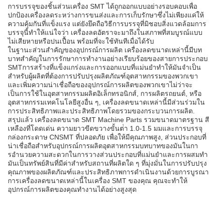
การบรรจุของชิ้นส่วนเครื่อง SMT ได้ถูกออกแบบอย่างรอบคอบเพื่อ
ปกป้องเครื่องลดระหว่างการขนส่งและการเก็บรักษาซึ่งไม่เพียงแค่ให้
ความคุ้มกันที่แข็งแรง แต่ยังยึดถือวิธีการบรรจุที่มิชอบสิ่งแวดล้อมการ
บรรจุนี้ทําให้แน่ใจว่า เครื่องลดอัตราจะมาถึงในสภาพที่สมบูรณ์แบบ
ไม่เสียหายหรือปนเปื้อน พร้อมที่จะใช้ทันทีเมื่อได้รับ
ในฐานะส่วนสําคัญของอุปกรณ์การผลิต เครื่องลดขนาดเหล่านี้มีบท
บาทสําคัญในการรักษาการทํางานอย่างเรียบร้อยของสายการประกอบ
SMTการสร้างที่แข็งแกร่งและการออกแบบที่แม่นยําทําให้มันจําเป็น
สําหรับผู้ผลิตที่ต้องการปรับปรุงผลิตภัณฑ์อุตสาหกรรมของพวกเขา
และเพิ่มความน่าเชื่อถือของอุปกรณ์การผลิตของพวกเขาไม่ว่าจะ
เป็นการใช้ในอุตสาหกรรมผลิตอิเล็กทรอนิกส์, การผลิตรถยนต์, หรือ
อุตสาหกรรมเทคโนโลยีสูงอื่น ๆ, เครื่องลดขนาดเหล่านี้มีส่วนร่วมใน
การประสิทธิภาพและประสิทธิภาพโดยรวมของกระบวนการผลิต.
สรุปแล้ว เครื่องลดขนาด SMT Machine Parts รวมขนาดมาตรฐาน สี
เหลืองที่โดดเด่น ความยาวขีดขวางขั้นต่ํา 1.0-1.5 มมและการบรรจุ
กล่องกระดาษ CNSMT ที่ปลอดภัย เพื่อให้มีคุณภาพสูง, ส่วนประกอบที่
น่าเชื่อถือสําหรับอุปกรณ์การผลิตอุตสาหกรรมบทบาทของมันในกา
รอํานวยความสะดวกในการวางส่วนประกอบที่แม่นยําและการผสมทํา
มันเป็นทรัพย์สินที่มีค่าสําหรับสถานที่ผลิตใด ๆ ที่มุ่งมั่นในการปรับปรุง
คุณภาพของผลิตภัณฑ์และประสิทธิภาพการดําเนินงานด้วยการบูรณา
การเครื่องลดขนาดเหล่านี้ในเครื่อง SMT ของคุณ คุณจะทําให้
อุปกรณ์การผลิตของคุณทํางานได้อย่างสูงสุด