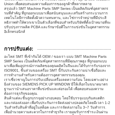
Union เพื่อตอบสนองความต้องการของลูกค้าที่หลากหลาย
สรุปแล้ว SMT Machine Parts SMP Series เป็นผลิตภัณฑ์อุตสาหกร
รมที่สําคัญ ที่ถูกออกแบบมาเพื่อสนับสนุนและเสริมสร้างกระบวนการ
เทคโนโลยีการติดตั้งผิวความทนทาน, และโซ่การจําหน่ายที่มีประสิ
ทธิภาพทําให้พวกเขาเป็นตัวเลือกที่ชอบสําหรับบริษัทที่ตั้งเป้าหมายที่จะ
ปรับปรุงการผลิต PCBA และรักษาข้อดีในการแข่งขันในอุตสาหกรรม
อิเล็กทรอนิกส์
การปรับแต่ง:
อะไหล่ SMT ที่เข้ากันได้ OEM / ของเรา แบบ SMT Machine Parts
SMP Series เป็นผลิตภัณฑ์อุตสาหกรรมที่มีคุณภาพสูง ที่ถูกออกแบบ
มาเพื่อเพิ่มอุปกรณ์การผลิตของคุณผลิตในจีนและได้รับการรับรองจาก
ISO9001, ชิ้นส่วนของเครื่อง SMT นี้รับประกันความน่าเชื่อถือและ
การทํางานสําหรับความต้องการอุตสาหกรรมของคุณ.
เราเชี่ยวชาญในการปรับเปลี่ยนเครื่องลดความร้อน โดยเฉพาะอย่าง
ยิ่งส่วนของ SIEMENS PICK UP WINDOW มีให้เลือกในขนาดมาตร
ฐานเรานําเสนอราคาที่แข่งขันและต่อรองได้ เพื่อตอบสนองความ
ต้องการธุรกิจของคุณ.
สินค้าแต่ละชิ้นถูกบรรจุอย่างรอบคอบ โดยใช้บรรจุแบบกันสแตติก
และกล่องส่งออก เพื่อรับประกันการจัดส่งอย่างปลอดภัยโดยมีเวลา 1-2
วันสําหรับสินค้าที่อยู่ในสต็อค และการจัดส่งภายใน 3~7 วันทําการ.
เพื่ออํานวยความสะดวกในการทําธุรกิจ เรายอมรับการชําระเงินผ่าน