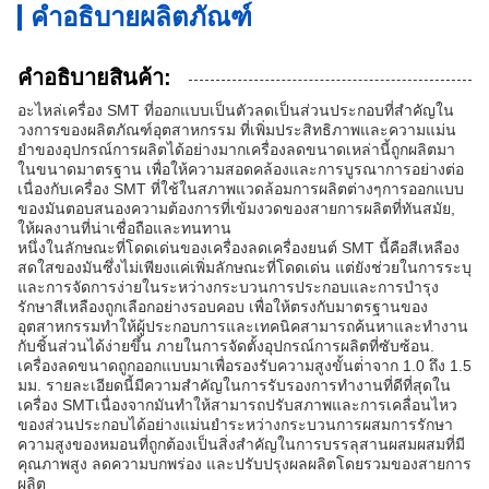
คำอธิบายผลิตภัณฑ์
คําอธิบายสินค้า:
อะไหล่เครื่อง SMT ที่ออกแบบเป็นตัวลดเป็นส่วนประกอบที่สําคัญใน
วงการของผลิตภัณฑ์อุตสาหกรรม ที่เพิ่มประสิทธิภาพและความแม่น
ยําของอุปกรณ์การผลิตได้อย่างมากเครื่องลดขนาดเหล่านี้ถูกผลิตมา
ในขนาดมาตรฐาน เพื่อให้ความสอดคล้องและการบูรณาการอย่างต่อ
เนื่องกับเครื่อง SMT ที่ใช้ในสภาพแวดล้อมการผลิตต่างๆการออกแบบ
ของมันตอบสนองความต้องการที่เข้มงวดของสายการผลิตที่ทันสมัย,
ให้ผลงานที่น่าเชื่อถือและทนทาน
หนึ่งในลักษณะที่โดดเด่นของเครื่องลดเครื่องยนต์ SMT นี้คือสีเหลือง
สดใสของมันซึ่งไม่เพียงแค่เพิ่มลักษณะที่โดดเด่น แต่ยังช่วยในการระบุ
และการจัดการง่ายในระหว่างกระบวนการประกอบและการบํารุง
รักษาสีเหลืองถูกเลือกอย่างรอบคอบ เพื่อให้ตรงกับมาตรฐานของ
อุตสาหกรรมทําให้ผู้ประกอบการและเทคนิคสามารถค้นหาและทํางาน
กับชิ้นส่วนได้ง่ายขึ้น ภายในการจัดตั้งอุปกรณ์การผลิตที่ซับซ้อน.
เครื่องลดขนาดถูกออกแบบมาเพื่อรองรับความสูงขั้นต่ําจาก 1.0 ถึง 1.5
มม. รายละเอียดนี้มีความสําคัญในการรับรองการทํางานที่ดีที่สุดใน
เครื่อง SMTเนื่องจากมันทําให้สามารถปรับสภาพและการเคลื่อนไหว
ของส่วนประกอบได้อย่างแม่นยําระหว่างกระบวนการผสมการรักษา
ความสูงของหมอนที่ถูกต้องเป็นสิ่งสําคัญในการบรรลุสานผสมผสมที่มี
คุณภาพสูง ลดความบกพร่อง และปรับปรุงผลผลิตโดยรวมของสายการ
ผลิต