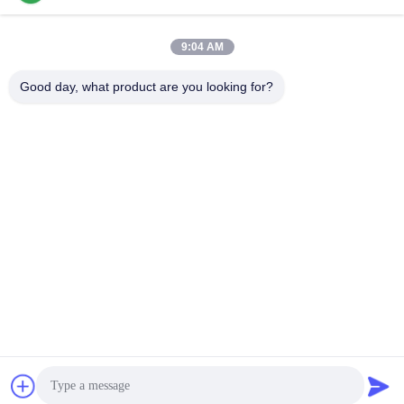
9:04 AM
ติดต่อเร็ว
Good day, what product are you looking for?
โทร
86--13861307079
อีเมล
tomas@smtmachine-parts.com
ที่อยู่
D-526 สวนวิทยาศาสตร์ฮาย 93# ถนนเวียงชู สวนอุตสาหกรรม
ซูโจว ซูโจว จางซู 215127 จีน
นโยบายความเป็นส่วนตัว
|
แผนผังเว็บไซต์
จีน ดี คุณภาพ ชิ้นส่วนเครื่องจักร SMT ผู้จัดจําหน่าย.ลิขสิทธิ์ 2017-
2026 SMT PARTS SUPPLY LTD ทั้งหมด สิทธิพิเศษ