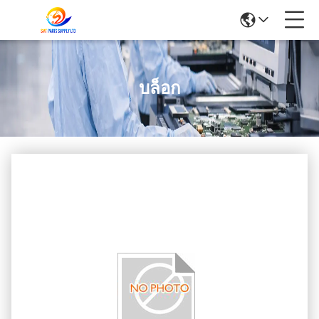
บล็อก