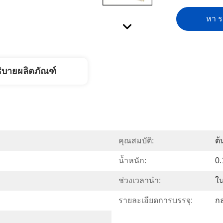
หา รา
ิบายผลิตภัณฑ์
คุณสมบัติ:
ต้
น้ำหนัก:
0.
ช่วงเวลานำ:
ใ
รายละเอียดการบรรจุ:
ก