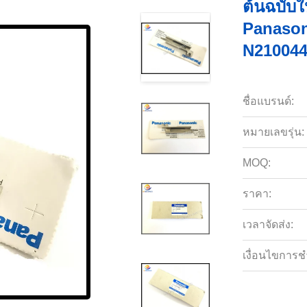
ต้นฉบับใ
Panason
N21004
ชื่อแบรนด์:
หมายเลขรุ่น:
MOQ:
ราคา:
เวลาจัดส่ง:
เงื่อนไขการช