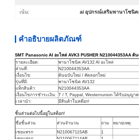
เน้น:
ai อุปกรณ์เสริมพานาโซนิ
คำอธิบายผลิตภัณฑ์
SMT Panasonic AI อะไหล่ AVK3 PUSHER N210044353AA ต้นฉบ
รายละเอียด:
พานาโซนิค AV132 AI อะไหล่
ส่วนที่:
N210044353AA
เงื่อนไข:
ต้นฉบับใหม่ / คัดลอกใหม่
รุ่นที่มี:
พานาโซนิค AV132
แท็กสินค้า:
N210044353AA
เงื่อนไขการชำระเงิน:
T / T, Paypal, Westernunion ได้รับอนุญาต
เวลานำ:
มีสินค้าในสต๊อก!
ชิ้นส่วนต่อไปนี้อยู่ในสต็อก!
ชื่อชิ้นส่วน
ส่วนจำนวน
ถาม
หมายเหตุ
เชยแทรก
N210067115AB
1
เชยแทรก
N210067114AB
1