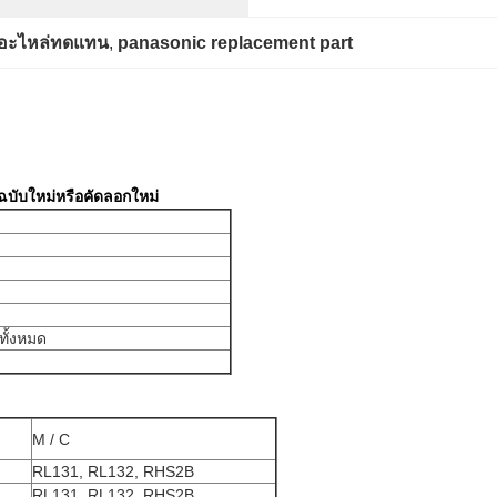
คอะไหล่ทดแทน
, 
panasonic replacement part
ับใหม่หรือคัดลอกใหม่
ทั้งหมด
M / C
RL131, RL132, RHS2B
RL131, RL132, RHS2B