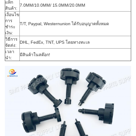
แท็ก
7.0MM/10.0MM/ 15.0MM/20.0MM
สินค้า:
เงื่อนไข
การ
T/T, Paypal, Westernunion ได้รับอนุญาตทั้งหมด
ชำระ
เงิน:
วิธีการ
DHL, FedEx, TNT, UPS โดยทางทะเล
จัดส่ง:
เวลา
มีสินค้าในสต๊อก!
นำ: