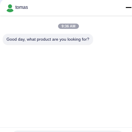
tomas
อีเมล
tomas@smtmachine-parts.com
9:36 AM
ที่อยู่
D-526 สวนวิทยาศาสตร์ฮาย 93# ถนนเวียงชู สวนอุตสาหกรรม
Good day, what product are you looking for?
ซูโจว ซูโจว จางซู 215127 จีน
นโยบายความเป็นส่วนตัว
|
แผนผังเว็บไซต์
จีน ดี คุณภาพ ชิ้นส่วนเครื่องจักร SMT ผู้จัดจําหน่าย.ลิขสิทธิ์ 2017-
2026 SMT PARTS SUPPLY LTD ทั้งหมด สิทธิพิเศษ