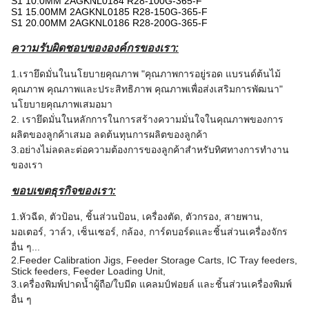
S1 10.0MM 2AGKNL0184 R28-100G-365-F
S1 15.00MM 2AGKNL0185 R28-150G-365-F
S1 20.00MM 2AGKNL0186 R28-200G-365-F
ความรับผิดชอบขององค์กรของเรา:
1.เรายึดมั่นในนโยบายคุณภาพ "คุณภาพการอยู่รอด แบรนด์ต้นไม้
คุณภาพ คุณภาพและประสิทธิภาพ คุณภาพเพื่อส่งเสริมการพัฒนา"
นโยบายคุณภาพเสมอมา
2. เรายึดมั่นในหลักการในการสร้างความมั่นใจในคุณภาพของการ
ผลิตของลูกค้าเสมอ ลดต้นทุนการผลิตของลูกค้า
3.อย่างไม่ลดละต่อความต้องการของลูกค้าสำหรับทิศทางการทำงาน
ของเรา
ขอบเขตธุรกิจของเรา:
1.หัวฉีด, ตัวป้อน, ชิ้นส่วนป้อน, เครื่องตัด, ตัวกรอง, สายพาน,
มอเตอร์, วาล์ว, เซ็นเซอร์, กล้อง, การ์ดบอร์ดและชิ้นส่วนเครื่องจักร
อื่น ๆ...
2.Feeder Calibration Jigs, Feeder Storage Carts, IC Tray feeders,
Stick feeders, Feeder Loading Unit,
3.เครื่องพิมพ์ปาดน้ำผู้ถือ/ใบมีด แคลมป์ฟอยล์ และชิ้นส่วนเครื่องพิมพ์
อื่น ๆ