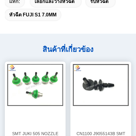
แท็ก:
เลือกและวางหัวฉีด
รับหัวฉีด
หัวฉีด FUJI S1 7.0MM
สินค้าที่เกี่ยวข้อง
SMT JUKI 505 NOZZLE
CN1100 J9055143B SMT