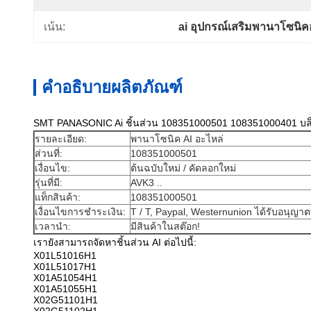
เน้น:
ai อุปกรณ์เสริมพานาโซนิ
คำอธิบายผลิตภัณฑ์
SMT PANASONIC Ai ชิ้นส่วน 108351000501 108351000401 บล็อ
รายละเอียด:
พานาโซนิค AI อะไหล่
ส่วนที่:
108351000501
เงื่อนไข:
ต้นฉบับใหม่ / คัดลอกใหม่
รุ่นที่มี:
AVK3 ..
แท็กสินค้า:
108351000501
เงื่อนไขการชำระเงิน:
T / T, Paypal, Westernunion ได้รับอนุญาต
เวลานำ:
มีสินค้าในสต๊อก!
เรายังสามารถจัดหาชิ้นส่วน AI ต่อไปนี้:
X01L51016H1
X01L51017H1
X01A51054H1
X01A51055H1
X02G51101H1