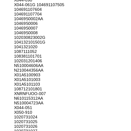
X044-090
X044-061G 104691107505
104691107604
104691107704
10469S0002AA
10469S0006
10469S0007
10469S0008
102030823002G
104132101501G
1041321020
1087111052
108381101701
102031201406
N510004606AA
N210044356AA
X01A5100903
X01A5101003
X01A5101103
108712101801
XNRNFUOO-007
N610115312AA
N510004723AA
X044-051
X050-910
1020731024
1020731025
1020731026