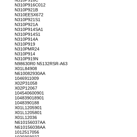
N310P916C
N310P916C012
N310P921B
N310EESX672
N310P921S1
N310P921A
N310P914SA1
N310P914S1
N310P914A
N310P919
N310PMR24
N310P914
N310P919N
N98630R0 N5132RSR-A63
X01L84908
N610082930AA
1046911009
X02P31058
X02P12067
104540600901
104839018901
1048390188
X01L1205901
X01L1205801
X01L12036
N610156037AA
N610156038AA
1012517056