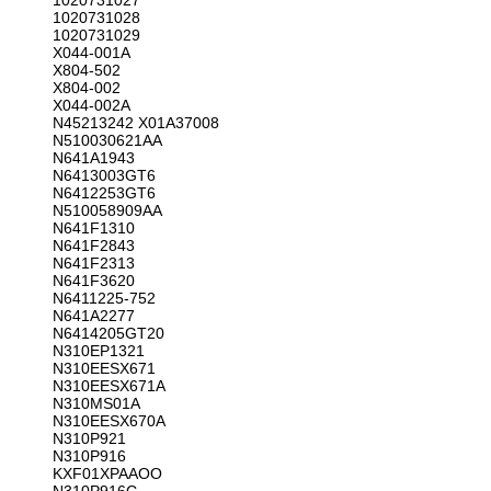
1020731027
1020731028
1020731029
X044-001A
X804-502
X804-002
X044-002A
N45213242 X01A37008
N510030621AA
N641A1943
N6413003GT6
N6412253GT6
N510058909AA
N641F1310
N641F2843
N641F2313
N641F3620
N6411225-752
N641A2277
N6414205GT20
N310EP1321
N310EESX671
N310EESX671A
N310MS01A
N310EESX670A
N310P921
N310P916
KXF01XPAAOO