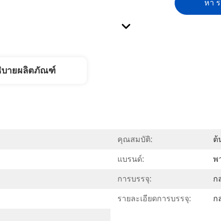
หา รา
ิบายผลิตภัณฑ์
คุณสมบัติ:
ต้
แบรนด์:
พ
การบรรจุ:
ก
รายละเอียดการบรรจุ:
ก