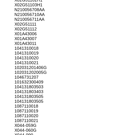
X02G51102H1
X02G51103H1
N210056708AA
N210056710AA
N210056711AA
X02G51111
X02G51112
X01A43006
X01A43007
X01A43011
1041310018
1041310019
1041310020
1041310021
102031201406G
102031202005G
1046731207
101632300409
104131803503
104131803403
104131803505
104131803505
1087110018
1087110019
1087110020
1087110021
X044-059G
X044-060G